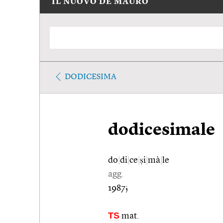
IL NUOVO DE MAURO
DODICESIMA
dodicesimale
do
|
di
|
ce
|
ṣi
|
mà
|
le
agg.
1987;
TS
mat.