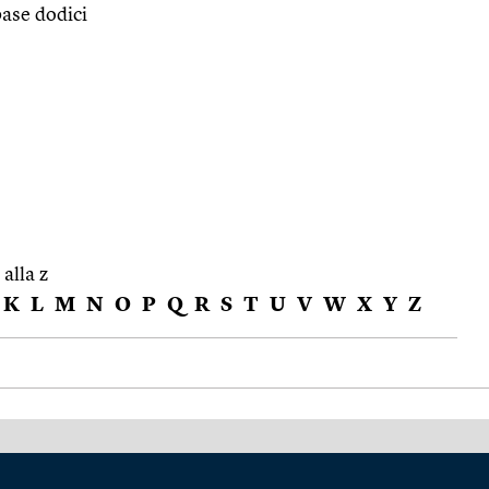
base dodici
 alla z
K
L
M
N
O
P
Q
R
S
T
U
V
W
X
Y
Z