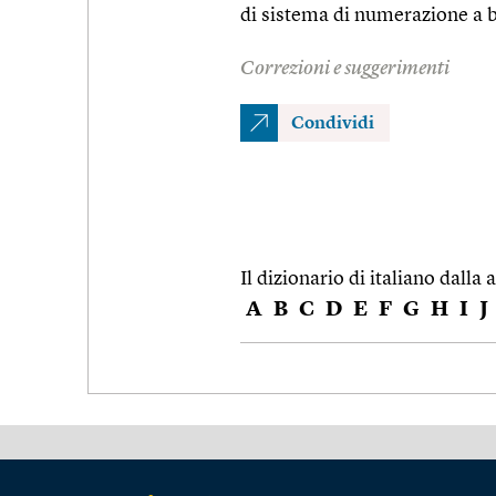
di sistema di numerazione a 
Correzioni e suggerimenti
Condividi
Il dizionario di italiano dalla a
A
B
C
D
E
F
G
H
I
J