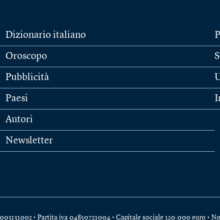
Dizionario italiano
P
Oroscopo
S
Pubblicità
U
Paesi
I
Autori
Newsletter
e 04003131002 • Partita iva 04850721004 • Capitale sociale 120.000 euro •
No