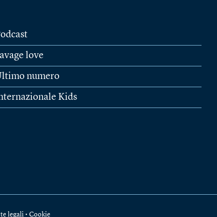
odcast
avage love
ltimo numero
nternazionale Kids
te legali
•
Cookie