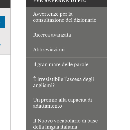
PER SAPERNE DI PIÙ
Avvertenze per la
consultazione del dizionario
A
Ricerca avanzata
Abbreviazioni
Il gran mare delle parole
È irresistibile l’ascesa degli
anglismi?
Un premio alla capacità di
adattamento
Il Nuovo vocabolario di base
della lingua italiana