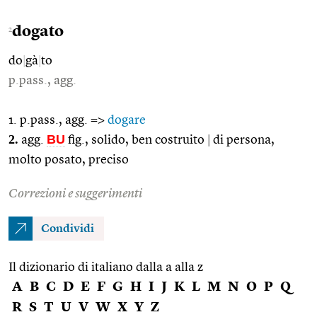
dogato
2
do
|
gà
|
to
p.pass., agg.
1. p.pass., agg. =>
dogare
2.
BU
agg.
fig., solido, ben costruito
|
di persona,
molto posato, preciso
Correzioni e suggerimenti
Condividi
Il dizionario di italiano dalla a alla z
A
B
C
D
E
F
G
H
I
J
K
L
M
N
O
P
Q
R
S
T
U
V
W
X
Y
Z