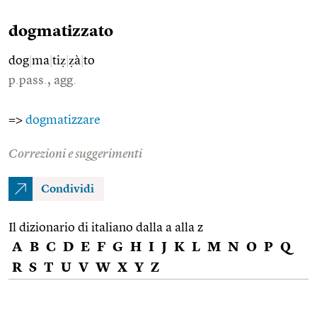
dogmatizzato
dog
|
ma
|
tiẓ
|
ẓà
|
to
p.pass., agg.
=>
dogmatizzare
Correzioni e suggerimenti
Condividi
Il dizionario di italiano dalla a alla z
A
B
C
D
E
F
G
H
I
J
K
L
M
N
O
P
Q
R
S
T
U
V
W
X
Y
Z