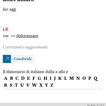
loc.agg.
LE
var. =>
dolceamaro
Correzioni e suggerimenti
Condividi
Il dizionario di italiano dalla a alla z
A
B
C
D
E
F
G
H
I
J
K
L
M
N
O
P
Q
R
S
T
U
V
W
X
Y
Z