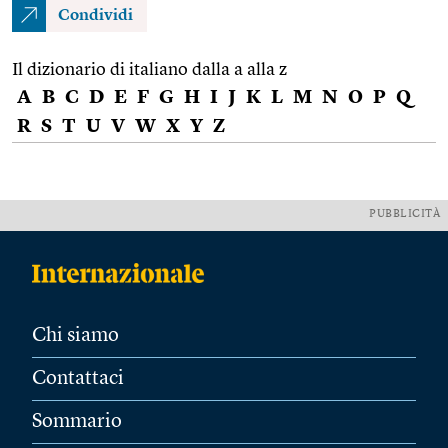
Condividi
Il dizionario di italiano dalla a alla z
A
B
C
D
E
F
G
H
I
J
K
L
M
N
O
P
Q
R
S
T
U
V
W
X
Y
Z
PUBBLICITÀ
Chi siamo
Contattaci
Sommario