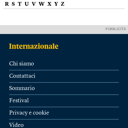
R
S
T
U
V
W
X
Y
Z
PUBBLICITÀ
Chi siamo
Contattaci
Sommario
Festival
Privacy e cookie
Video