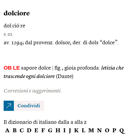
dolciore
dol
|
ció
|
re
s.m.
av. 1294; dal provenz. dolsor, der. di dols “dolce”.
OB
LE
sapore dolce
|
fig., gioia profonda:
letizia che
trascende ogni dolciore
(Dante)
Correzioni e suggerimenti
Condividi
Il dizionario di italiano dalla a alla z
A
B
C
D
E
F
G
H
I
J
K
L
M
N
O
P
Q