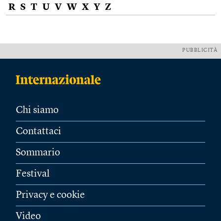
R
S
T
U
V
W
X
Y
Z
PUBBLICITÀ
Chi siamo
Contattaci
Sommario
Festival
Privacy e cookie
Video