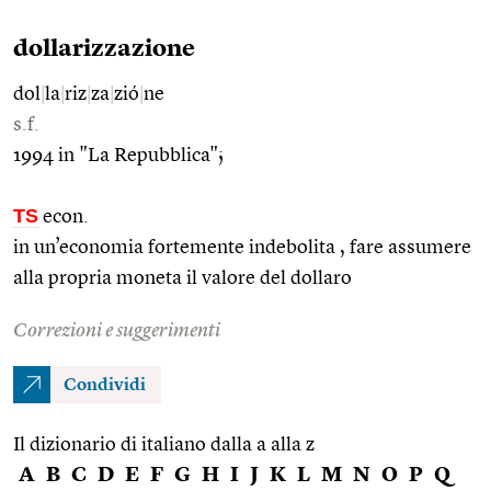
dollarizzazione
dol
|
la
|
riz
|
za
|
zió
|
ne
s.f.
1994 in "La Repubblica";
TS
econ.
in un’economia fortemente indebolita , fare assumere
alla propria moneta il valore del dollaro
Correzioni e suggerimenti
Condividi
Il dizionario di italiano dalla a alla z
A
B
C
D
E
F
G
H
I
J
K
L
M
N
O
P
Q