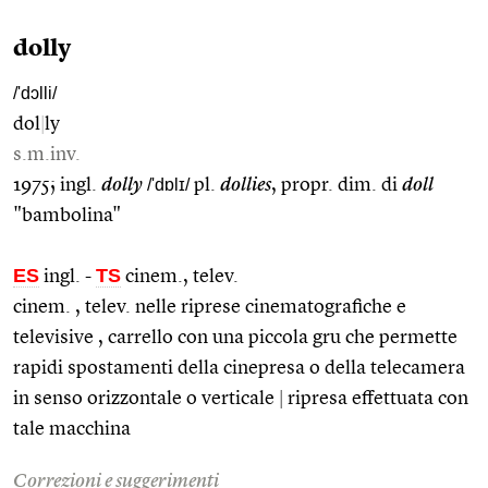
dolly
/'dɔlli/
dol
|
ly
s.m.inv.
1975; ingl.
dolly
/'dɒlɪ/
pl.
dollies
, propr. dim. di
doll
"bambolina"
ES
TS
ingl.
-
cinem., telev.
cinem. , telev. nelle riprese cinematografiche e
televisive , carrello con una piccola gru che permette
rapidi spostamenti della cinepresa o della telecamera
in senso orizzontale o verticale
|
ripresa effettuata con
tale macchina
Correzioni e suggerimenti