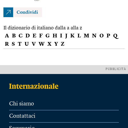
Condividi
Il dizionario di italiano dalla a alla z
A
B
C
D
E
F
G
H
I
J
K
L
M
N
O
P
Q
R
S
T
U
V
W
X
Y
Z
PUBBLICITÀ
Chi siamo
Contattaci