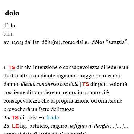
dolo
1
dò
|
lo
s.m.
av. 1303; dal lat. dŏlu(m), forse dal gr. dólos “astuzia”.
TS
1.
dir.civ. intenzione o consapevolezza di ledere un
diritto altrui mediante inganno o raggiro o recando
TS
danno:
illecito commesso con dolo
|
dir.pen. volontà
cosciente di compiere un reato, in quanto vi è
consapevolezza che la propria azione od omissione
provocherà un fatto delittuoso
2a.
TS
dir.priv. =>
frode
2b.
LE
fig., artificio, raggiro:
le figlie
|
di Pasifàe…
|
…
|
…