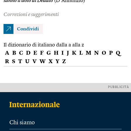
sanno il dolo di Dedalo
(D’Annunzio)
Correzioni e suggerimenti
Condividi
Il dizionario di italiano dalla a alla z
A
B
C
D
E
F
G
H
I
J
K
L
M
N
O
P
Q
R
S
T
U
V
W
X
Y
Z
PUBBLICITÀ
Chi siamo