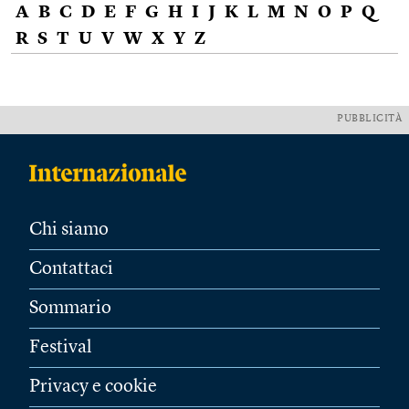
A
B
C
D
E
F
G
H
I
J
K
L
M
N
O
P
Q
R
S
T
U
V
W
X
Y
Z
PUBBLICITÀ
Chi siamo
Contattaci
Sommario
Festival
Privacy e cookie