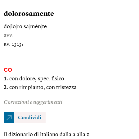
dolorosamente
do
|
lo
|
ro
|
sa
|
mén
|
te
avv.
av. 1313;
CO
1.
con dolore, spec. fisico
2.
con rimpianto, con tristezza
Correzioni e suggerimenti
Condividi
Il dizionario di italiano dalla a alla z