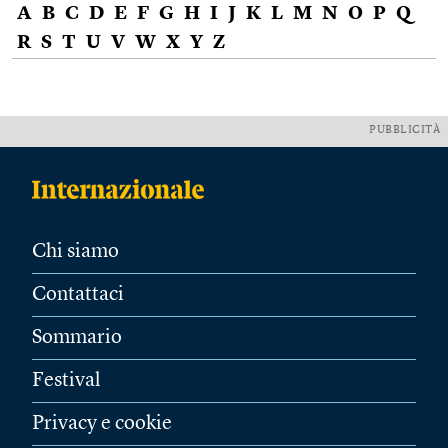
A
B
C
D
E
F
G
H
I
J
K
L
M
N
O
P
Q
R
S
T
U
V
W
X
Y
Z
PUBBLICITÀ
Chi siamo
Contattaci
Sommario
Festival
Privacy e cookie