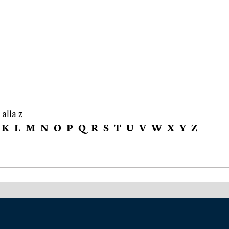
 alla z
K
L
M
N
O
P
Q
R
S
T
U
V
W
X
Y
Z