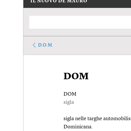
IL NUOVO DE MAURO
D.O.M.
DOM
DOM
sigla
sigla nelle targhe automobilis
Dominicana.