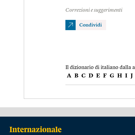
Correzioni e suggerimenti
Condividi
Il dizionario di italiano dalla a
A
B
C
D
E
F
G
H
I
J