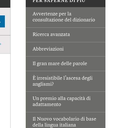
PER SAPERNE DI PIÙ
Avvertenze per la
consultazione del dizionario
A
Ricerca avanzata
Abbreviazioni
Il gran mare delle parole
È irresistibile l’ascesa degli
anglismi?
Un premio alla capacità di
adattamento
Il Nuovo vocabolario di base
della lingua italiana