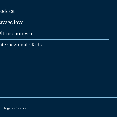
odcast
avage love
ltimo numero
nternazionale Kids
te legali
•
Cookie