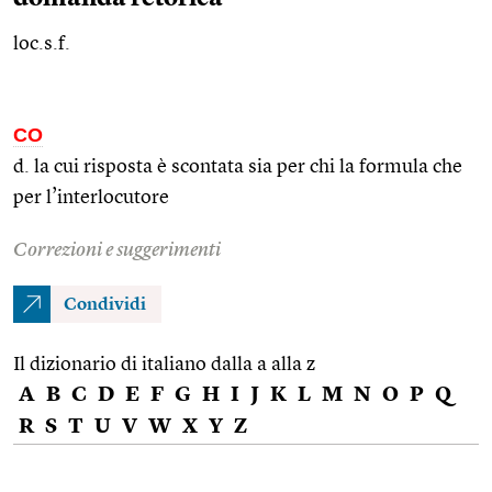
loc.s.f.
CO
d. la cui risposta è scontata sia per chi la formula che
per l’interlocutore
Correzioni e suggerimenti
Condividi
Il dizionario di italiano dalla a alla z
A
B
C
D
E
F
G
H
I
J
K
L
M
N
O
P
Q
R
S
T
U
V
W
X
Y
Z