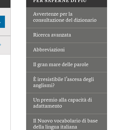
PER SAPERNE DI PIÙ
Avvertenze per la
consultazione del dizionario
A
Ricerca avanzata
Abbreviazioni
Il gran mare delle parole
È irresistibile l’ascesa degli
anglismi?
Un premio alla capacità di
adattamento
Il Nuovo vocabolario di base
della lingua italiana