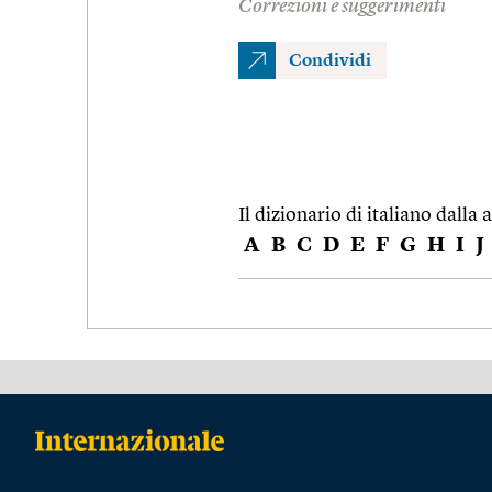
Correzioni e suggerimenti
Condividi
Il dizionario di italiano dalla a
A
B
C
D
E
F
G
H
I
J