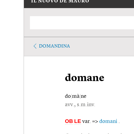
IL NUOVO DE MAURO
DOMANDINA
domane
do
|
mà
|
ne
avv., s.m.inv.
OB
LE
var. =>
domani
.