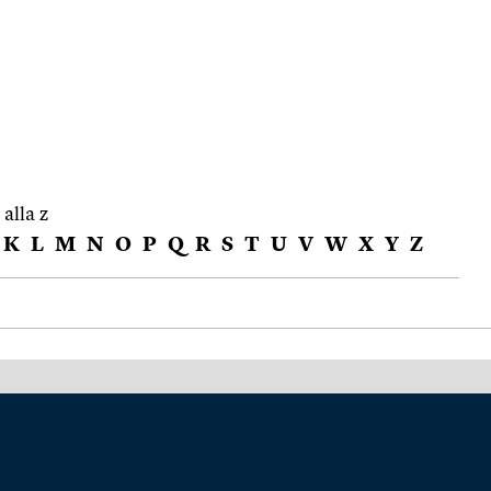
 alla z
K
L
M
N
O
P
Q
R
S
T
U
V
W
X
Y
Z