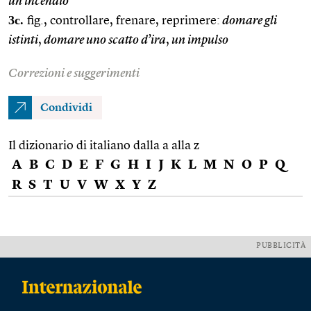
un incendio
3c.
fig., controllare, frenare, reprimere:
domare gli
istinti
,
domare uno scatto d’ira
,
un impulso
Correzioni e suggerimenti
Condividi
Il dizionario di italiano dalla a alla z
A
B
C
D
E
F
G
H
I
J
K
L
M
N
O
P
Q
R
S
T
U
V
W
X
Y
Z
PUBBLICITÀ