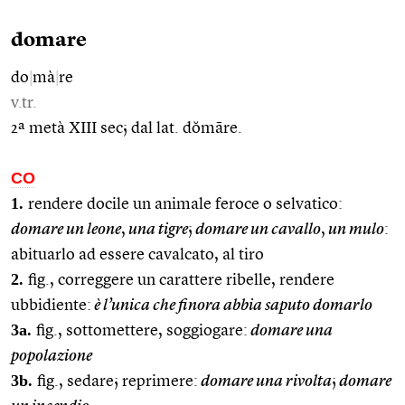
domare
do
|
mà
|
re
v.tr.
2ª metà XIII sec; dal lat. dŏmāre.
CO
1.
rendere docile un animale feroce o selvatico:
domare un leone
,
una tigre
;
domare un cavallo
,
un mulo
:
abituarlo ad essere cavalcato, al tiro
2.
fig., correggere un carattere ribelle, rendere
ubbidiente:
è l’unica che finora abbia saputo domarlo
3a.
fig., sottomettere, soggiogare:
domare una
popolazione
3b.
fig., sedare; reprimere:
domare una rivolta
;
domare