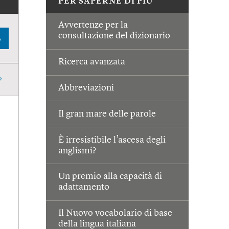
PER SAPERNE DI PIÙ
Avvertenze per la
consultazione del dizionario
A
Ricerca avanzata
Abbreviazioni
Il gran mare delle parole
È irresistibile l’ascesa degli
anglismi?
Un premio alla capacità di
adattamento
Il Nuovo vocabolario di base
della lingua italiana