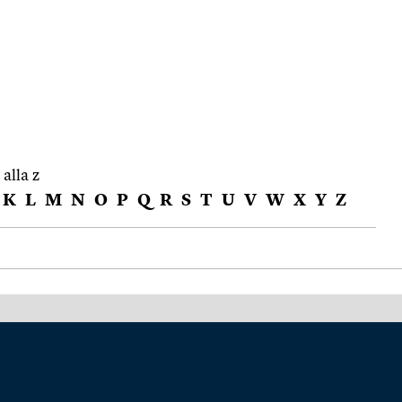
 alla z
K
L
M
N
O
P
Q
R
S
T
U
V
W
X
Y
Z