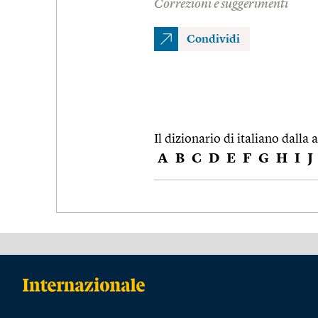
Correzioni e suggerimenti
Condividi
Il dizionario di italiano dalla a
A
B
C
D
E
F
G
H
I
J