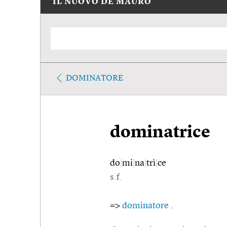
IL NUOVO DE MAURO
DOMINATORE
dominatrice
do
|
mi
|
na
|
trì
|
ce
s.f.
=>
dominatore
.