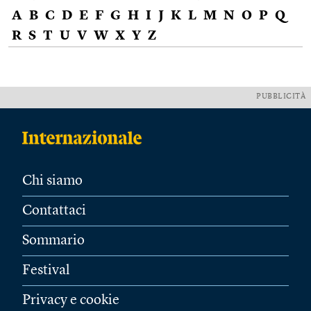
A
B
C
D
E
F
G
H
I
J
K
L
M
N
O
P
Q
R
S
T
U
V
W
X
Y
Z
PUBBLICITÀ
Chi siamo
Contattaci
Sommario
Festival
Privacy e cookie