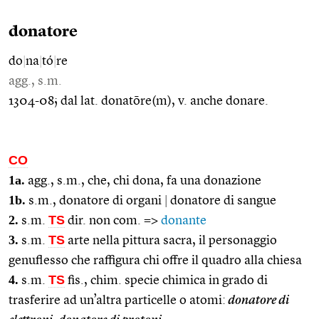
donatore
do
|
na
|
tó
|
re
agg., s.m.
1304-08; dal lat. donatōre(m), v. anche donare.
CO
1a.
agg., s.m., che, chi dona, fa una donazione
1b.
s.m., donatore di organi
|
donatore di sangue
2.
TS
s.m.
dir. non com. =>
donante
3.
TS
s.m.
arte nella pittura sacra, il personaggio
genuflesso che raffigura chi offre il quadro alla chiesa
4.
TS
s.m.
fis., chim. specie chimica in grado di
trasferire ad un’altra particelle o atomi:
donatore di