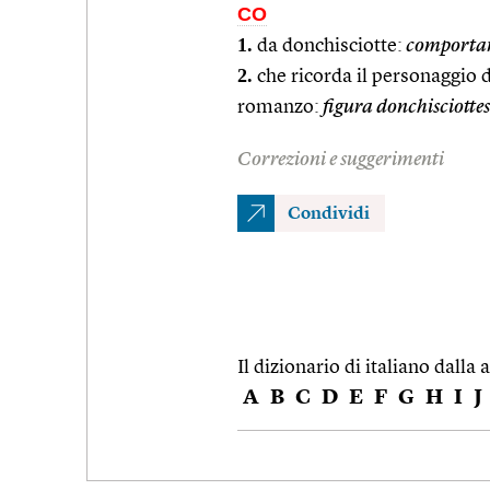
CO
1.
da donchisciotte:
comporta
2.
che ricorda il personaggio
romanzo:
figura donchisciotte
Correzioni e suggerimenti
Condividi
Il dizionario di italiano dalla a
A
B
C
D
E
F
G
H
I
J