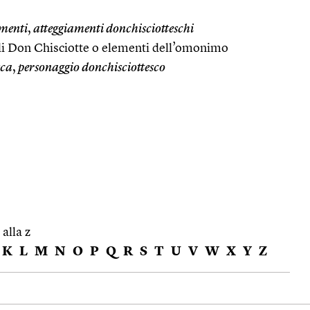
menti
,
atteggiamenti donchisciotteschi
 di Don Chisciotte o elementi dell’omonimo
sca
,
personaggio donchisciottesco
 alla z
K
L
M
N
O
P
Q
R
S
T
U
V
W
X
Y
Z