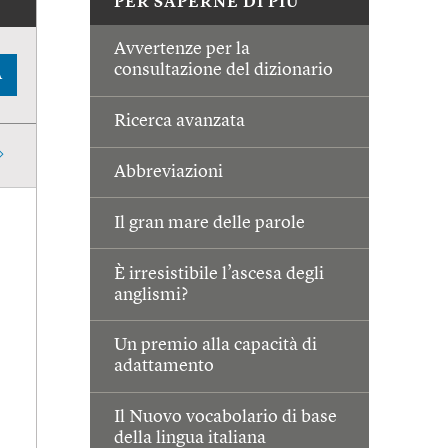
PER SAPERNE DI PIÙ
Avvertenze per la
consultazione del dizionario
A
Ricerca avanzata
Abbreviazioni
Il gran mare delle parole
È irresistibile l’ascesa degli
anglismi?
Un premio alla capacità di
adattamento
Il Nuovo vocabolario di base
della lingua italiana