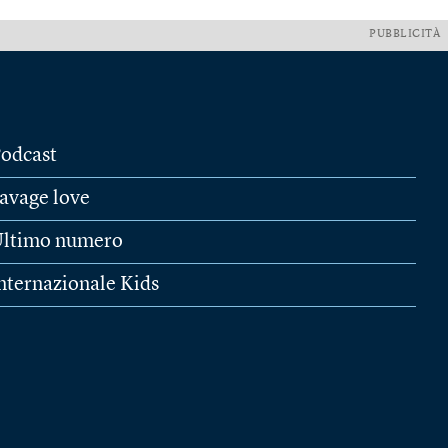
PUBBLICITÀ
odcast
avage love
ltimo numero
nternazionale Kids