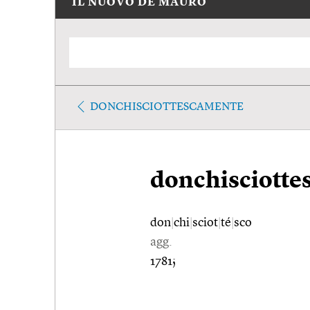
IL NUOVO DE MAURO
DONCHISCIOTTESCAMENTE
donchisciotte
don
|
chi
|
sciot
|
té
|
sco
agg.
1781;