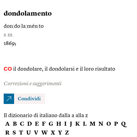
dondolamento
don
|
do
|
la
|
mén
|
to
s.m.
1869;
CO
il dondolare, il dondolarsi e il loro risultato
Correzioni e suggerimenti
Condividi
Il dizionario di italiano dalla a alla z
A
B
C
D
E
F
G
H
I
J
K
L
M
N
O
P
Q
R
S
T
U
V
W
X
Y
Z