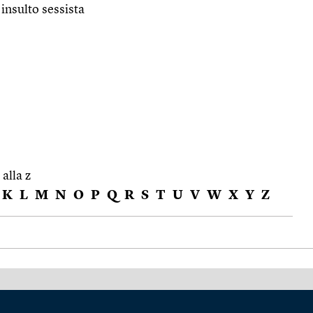
 insulto sessista
 alla z
K
L
M
N
O
P
Q
R
S
T
U
V
W
X
Y
Z