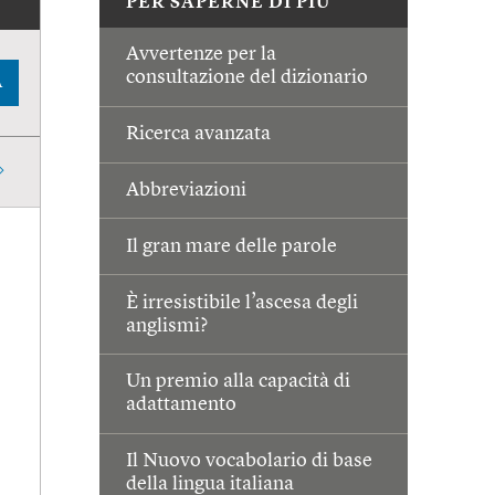
PER SAPERNE DI PIÙ
Avvertenze per la
consultazione del dizionario
A
Ricerca avanzata
Abbreviazioni
Il gran mare delle parole
È irresistibile l’ascesa degli
anglismi?
Un premio alla capacità di
adattamento
Il Nuovo vocabolario di base
della lingua italiana