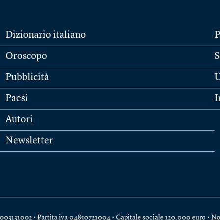
Dizionario italiano
P
Oroscopo
S
Pubblicità
U
Paesi
I
Autori
Newsletter
e 04003131002 • Partita iva 04850721004 • Capitale sociale 120.000 euro •
No