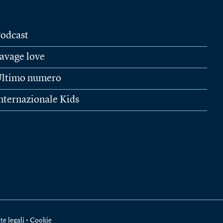
odcast
avage love
ltimo numero
nternazionale Kids
te legali
•
Cookie