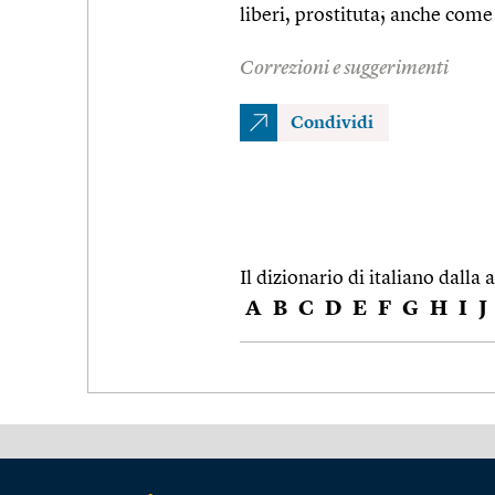
liberi, prostituta; anche come
Correzioni e suggerimenti
Condividi
Il dizionario di italiano dalla a
A
B
C
D
E
F
G
H
I
J