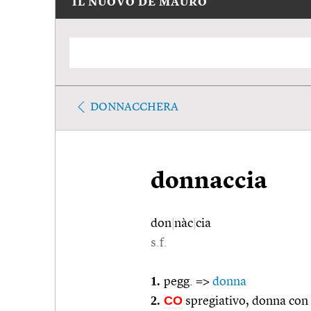
IL NUOVO DE MAURO
DONNACCHERA
donnaccia
don
|
nàc
|
cia
s.f.
1.
pegg. =>
donna
2.
CO
spregiativo, donna con