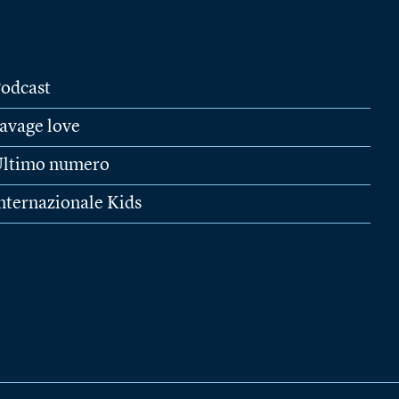
odcast
avage love
ltimo numero
nternazionale Kids