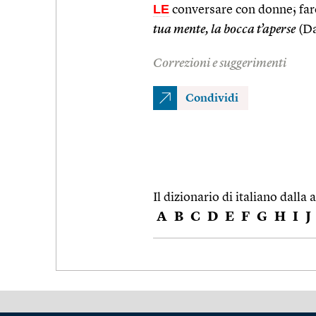
LE
conversare con donne; far
tua mente, la bocca t’aperse
(Da
Correzioni e suggerimenti
Condividi
Il dizionario di italiano dalla a
A
B
C
D
E
F
G
H
I
J