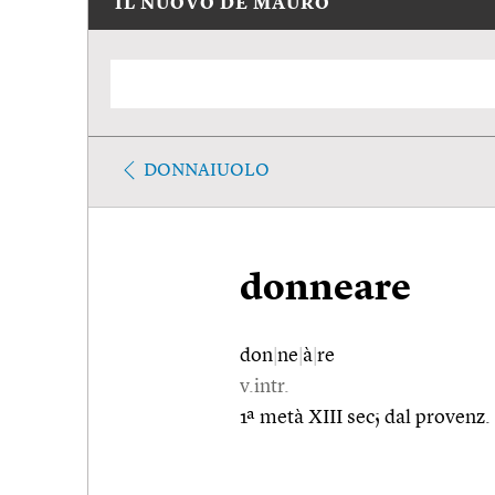
IL NUOVO DE MAURO
DONNAIUOLO
donneare
don
|
ne
|
à
|
re
v.intr.
1ª metà XIII sec; dal provenz