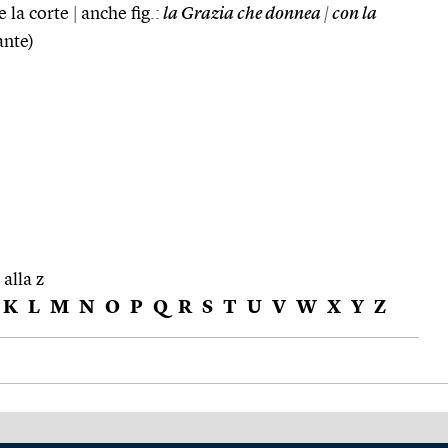
e la corte
|
anche fig.:
la Grazia che donnea
|
con la
nte)
 alla z
K
L
M
N
O
P
Q
R
S
T
U
V
W
X
Y
Z