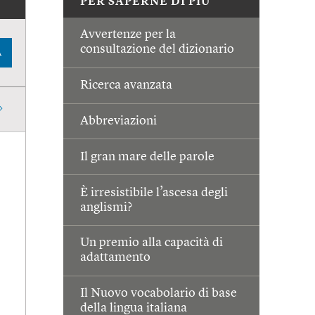
PER SAPERNE DI PIÙ
Avvertenze per la
consultazione del dizionario
A
Ricerca avanzata
Abbreviazioni
Il gran mare delle parole
È irresistibile l’ascesa degli
anglismi?
Un premio alla capacità di
adattamento
Il Nuovo vocabolario di base
della lingua italiana