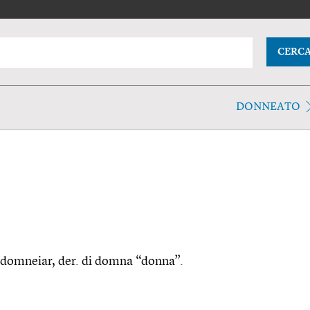
CERC
DONNEATO
. domneiar, der. di domna “donna”.