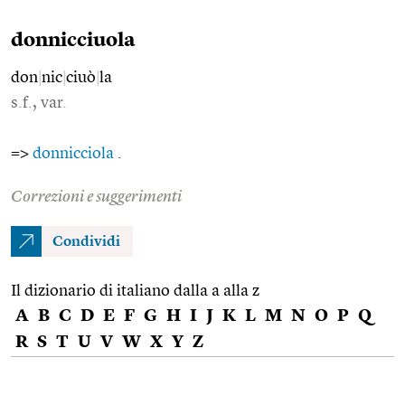
donnicciuola
don
|
nic
|
ciuò
|
la
s.f., var.
=>
donnicciola
.
Correzioni e suggerimenti
Condividi
Il dizionario di italiano dalla a alla z
A
B
C
D
E
F
G
H
I
J
K
L
M
N
O
P
Q
R
S
T
U
V
W
X
Y
Z