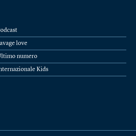
odcast
avage love
ltimo numero
nternazionale Kids