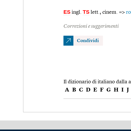
ES
TS
ingl.
lett., cinem. =>
ro
Correzioni e suggerimenti
Condividi
Il dizionario di italiano dalla a
A
B
C
D
E
F
G
H
I
J