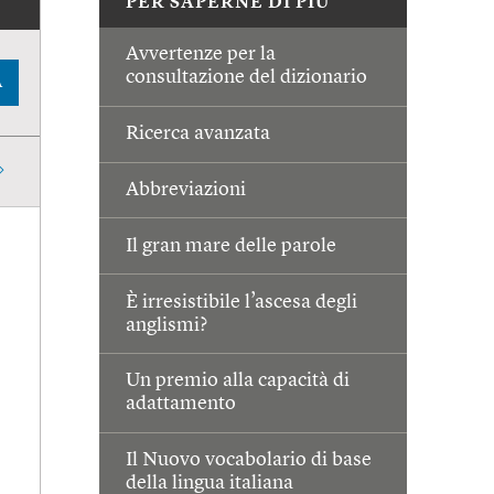
PER SAPERNE DI PIÙ
Avvertenze per la
consultazione del dizionario
A
Ricerca avanzata
Abbreviazioni
Il gran mare delle parole
È irresistibile l’ascesa degli
anglismi?
Un premio alla capacità di
adattamento
Il Nuovo vocabolario di base
della lingua italiana