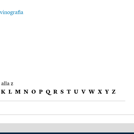
vinografia
 alla z
K
L
M
N
O
P
Q
R
S
T
U
V
W
X
Y
Z