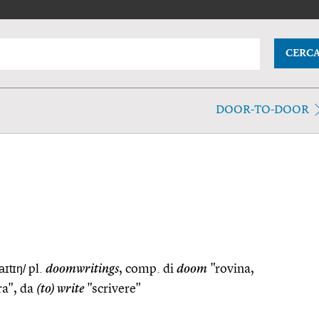
CERC
DOOR-TO-DOOR
aɪtɪŋ/
pl.
doomwritings
, comp. di
doom
"rovina,
ra", da
(to) write
"scrivere"