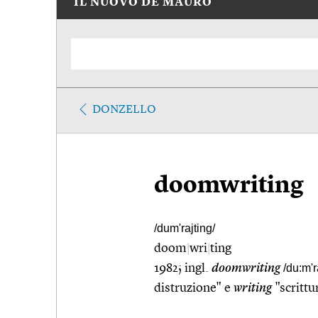
IL NUOVO DE MAURO
DONZELLO
doomwriting
/dum'rajting/
doom
|
wri
|
ting
1982; ingl.
doomwriting
/du:m'r
distruzione" e
writing
"scrittu