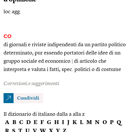
loc.agg.
CO
di giornali e riviste indipendenti da un partito politico
determinato, pur essendo portatori delle idee di un
gruppo sociale ed economico
|
di articolo che
interpreta e valuta i fatti,
spec.
politici o di costume
Correzioni e suggerimenti
Condividi
Il dizionario di italiano dalla a alla z
A
B
C
D
E
F
G
H
I
J
K
L
M
N
O
P
Q
R
S
T
U
V
W
X
Y
Z