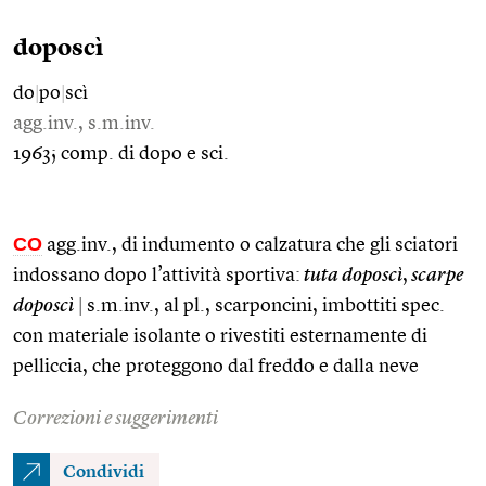
doposcì
do
|
po
|
scì
agg.inv., s.m.inv.
1963; comp. di dopo e sci.
CO
agg.inv., di indumento o calzatura che gli sciatori
indossano dopo l’attività sportiva:
tuta doposcì
,
scarpe
doposcì
|
s.m.inv., al pl., scarponcini, imbottiti spec.
con materiale isolante o rivestiti esternamente di
pelliccia, che proteggono dal freddo e dalla neve
Correzioni e suggerimenti
Condividi