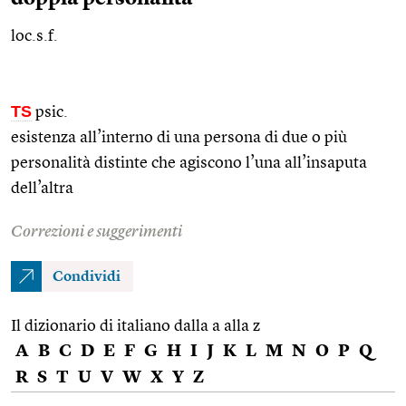
loc.s.f.
TS
psic.
esistenza all’interno di una persona di due o più
personalità distinte che agiscono l’una all’insaputa
dell’altra
Correzioni e suggerimenti
Condividi
Il dizionario di italiano dalla a alla z
A
B
C
D
E
F
G
H
I
J
K
L
M
N
O
P
Q
R
S
T
U
V
W
X
Y
Z