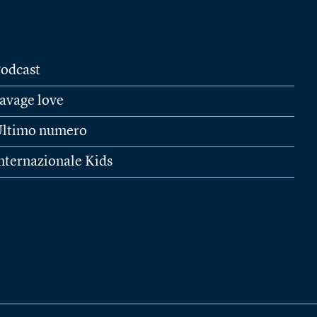
odcast
avage love
ltimo numero
nternazionale Kids