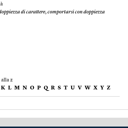
tà
oppiezza di carattere
,
comportarsi con doppiezza
 alla z
K
L
M
N
O
P
Q
R
S
T
U
V
W
X
Y
Z