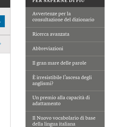
PER SAPERNE DI PIÙ
Avvertenze per la
consultazione del dizionario
A
Ricerca avanzata
Abbreviazioni
Il gran mare delle parole
È irresistibile l’ascesa degli
anglismi?
Un premio alla capacità di
adattamento
Il Nuovo vocabolario di base
della lingua italiana