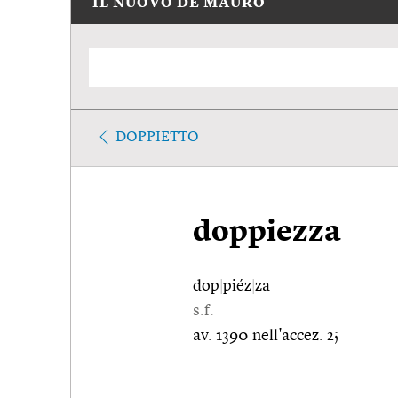
IL NUOVO DE MAURO
DOPPIETTO
doppiezza
dop
|
piéz
|
za
s.f.
av. 1390 nell'accez. 2;