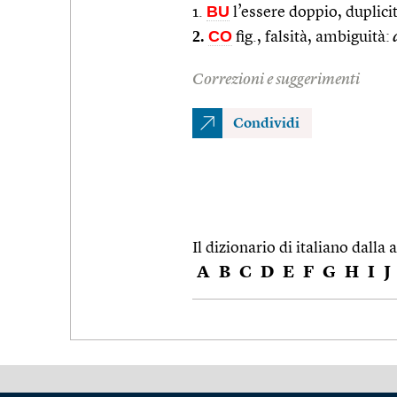
BU
1.
l’essere doppio, duplici
2.
CO
fig., falsità, ambiguità:
d
Correzioni e suggerimenti
Condividi
Il dizionario di italiano dalla a
A
B
C
D
E
F
G
H
I
J