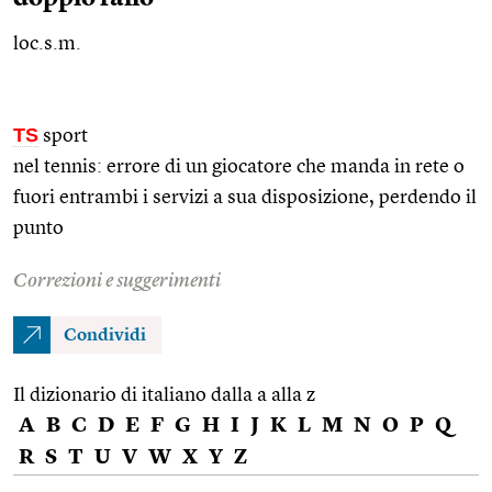
loc.s.m.
TS
sport
nel tennis: errore di un giocatore che manda in rete o
fuori entrambi i servizi a sua disposizione, perdendo il
punto
Correzioni e suggerimenti
Condividi
Il dizionario di italiano dalla a alla z
A
B
C
D
E
F
G
H
I
J
K
L
M
N
O
P
Q
R
S
T
U
V
W
X
Y
Z