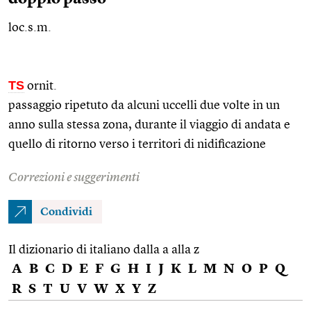
loc.s.m.
TS
ornit.
passaggio ripetuto da alcuni uccelli due volte in un
anno sulla stessa zona, durante il viaggio di andata e
quello di ritorno verso i territori di nidificazione
Correzioni e suggerimenti
Condividi
Il dizionario di italiano dalla a alla z
A
B
C
D
E
F
G
H
I
J
K
L
M
N
O
P
Q
R
S
T
U
V
W
X
Y
Z