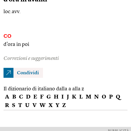
loc.avv.
CO
d'ora in poi
Correzioni e suggerimenti
Condividi
Il dizionario di italiano dalla a alla z
A
B
C
D
E
F
G
H
I
J
K
L
M
N
O
P
Q
R
S
T
U
V
W
X
Y
Z