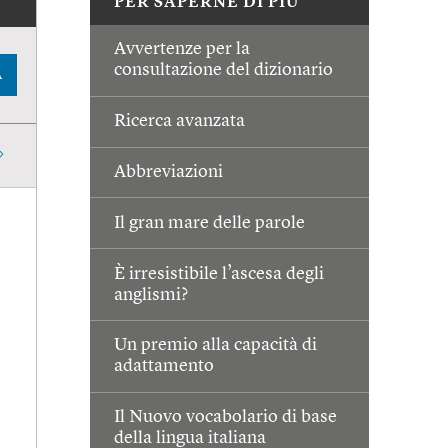
PER SAPERNE DI PIÙ
Avvertenze per la
consultazione del dizionario
A
Ricerca avanzata
Abbreviazioni
Il gran mare delle parole
È irresistibile l’ascesa degli
anglismi?
Un premio alla capacità di
adattamento
Il Nuovo vocabolario di base
della lingua italiana