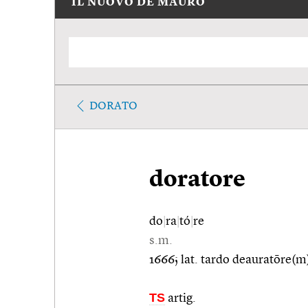
IL NUOVO DE MAURO
DORATO
doratore
do
|
ra
|
tó
|
re
s.m.
1666; lat. tardo deauratōre(m)
TS
artig.