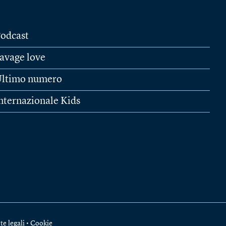
odcast
avage love
ltimo numero
nternazionale Kids
te legali
•
Cookie