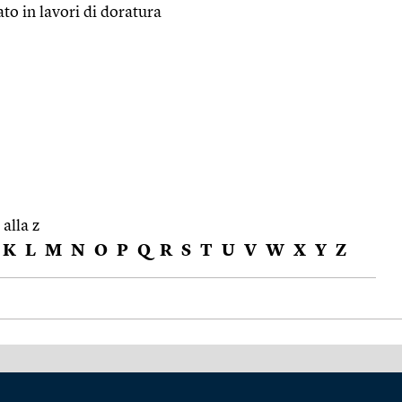
ato in lavori di doratura
 alla z
K
L
M
N
O
P
Q
R
S
T
U
V
W
X
Y
Z