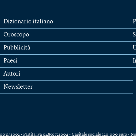
Dizionario italiano
P
Oroscopo
S
Pubblicità
U
Paesi
I
Autori
Newsletter
e 04003131002 • Partita iva 04850721004 • Capitale sociale 120.000 euro •
No