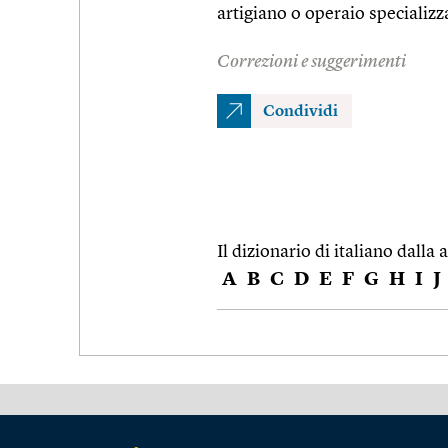
artigiano o operaio specializz
Correzioni e suggerimenti
Condividi
Il dizionario di italiano dalla a
A
B
C
D
E
F
G
H
I
J