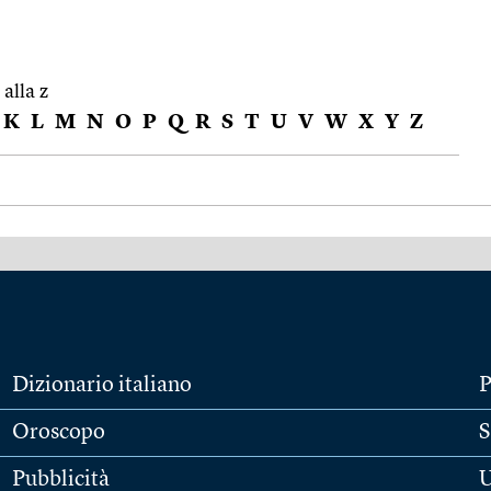
 alla z
K
L
M
N
O
P
Q
R
S
T
U
V
W
X
Y
Z
Dizionario italiano
P
Oroscopo
S
Pubblicità
U