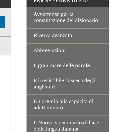
PER SAPERNE DI PIÙ
Avvertenze per la
consultazione del dizionario
A
Ricerca avanzata
Abbreviazioni
Il gran mare delle parole
È irresistibile l’ascesa degli
anglismi?
Un premio alla capacità di
adattamento
Il Nuovo vocabolario di base
della lingua italiana