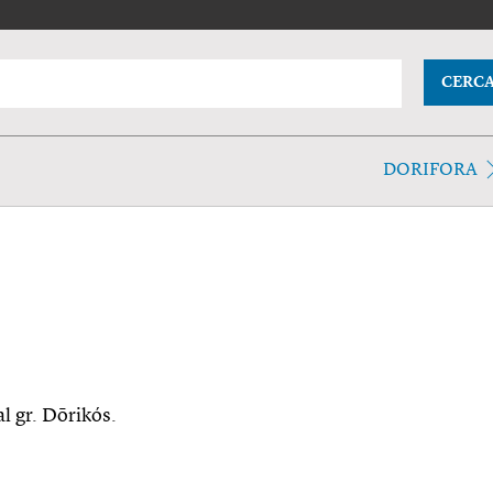
CERC
DORIFORA
al gr. Dōrikós.