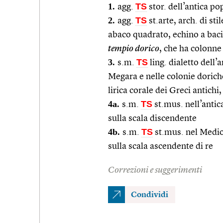
1.
TS
agg.
stor. dell’antica po
2.
TS
agg.
st.arte, arch. di sti
abaco quadrato, echino a baci
tempio dorico
, che ha colonne 
3.
TS
s.m.
ling. dialetto dell’
Megara e nelle colonie dorich
lirica corale dei Greci antichi
4a.
TS
s.m.
st.mus. nell’antic
sulla scala discendente
4b.
TS
s.m.
st.mus. nel Medio
sulla scala ascendente di re
Correzioni e suggerimenti
Condividi