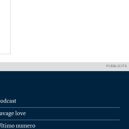
PUBBLICITÀ
odcast
avage love
ltimo numero