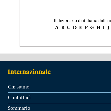
Il dizionario di italiano dalla a
A
B
C
D
E
F
G
H
I
J
Chi siamo
Contattaci
Sommario