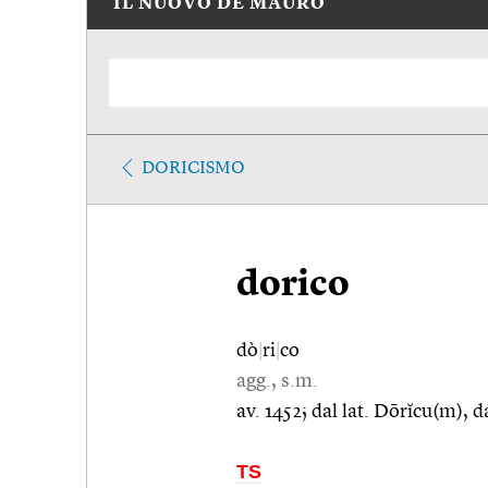
IL NUOVO DE MAURO
DORICISMO
dorico
dò
|
ri
|
co
agg., s.m.
av. 1452; dal lat. Dōrĭcu(m), d
TS