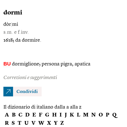
dormi
dòr
|
mi
s.m. e f.inv.
1618; da dormire.
BU
dormiglione; persona pigra, apatica
Correzioni e suggerimenti
Condividi
Il dizionario di italiano dalla a alla z
A
B
C
D
E
F
G
H
I
J
K
L
M
N
O
P
Q
R
S
T
U
V
W
X
Y
Z