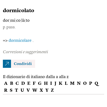
dormicolato
dor
|
mi
|
co
|
là
|
to
p.pass.
=>
dormicolare
.
Correzioni e suggerimenti
Condividi
Il dizionario di italiano dalla a alla z
A
B
C
D
E
F
G
H
I
J
K
L
M
N
O
P
Q
R
S
T
U
V
W
X
Y
Z