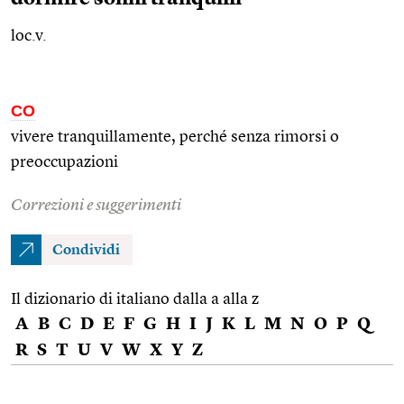
loc.v.
CO
vivere tranquillamente, perché senza rimorsi o
preoccupazioni
Correzioni e suggerimenti
Condividi
Il dizionario di italiano dalla a alla z
A
B
C
D
E
F
G
H
I
J
K
L
M
N
O
P
Q
R
S
T
U
V
W
X
Y
Z