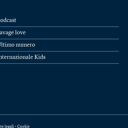
odcast
avage love
ltimo numero
nternazionale Kids
te legali
•
Cookie