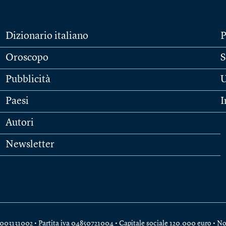
Dizionario italiano
P
Oroscopo
S
Pubblicità
U
Paesi
I
Autori
Newsletter
e 04003131002 • Partita iva 04850721004 • Capitale sociale 120.000 euro •
No