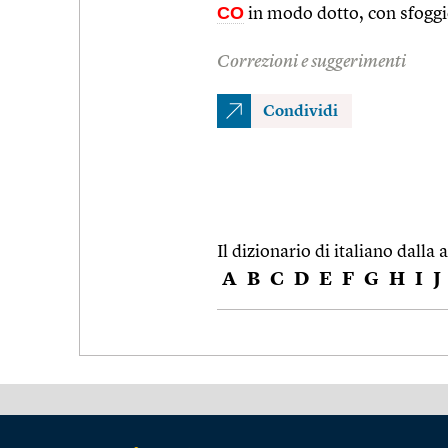
CO
in modo dotto, con sfoggio
Correzioni e suggerimenti
Condividi
Il dizionario di italiano dalla a
A
B
C
D
E
F
G
H
I
J