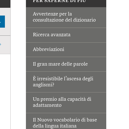
PER SAPERNE DI PIÙ
Avvertenze per la
consultazione del dizionario
A
Ricerca avanzata
Abbreviazioni
Il gran mare delle parole
È irresistibile l’ascesa degli
anglismi?
Un premio alla capacità di
adattamento
Il Nuovo vocabolario di base
della lingua italiana