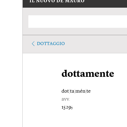
IL NUOVO DE MAURO
DOTTAGGIO
dottamente
dot
|
ta
|
mén
|
te
avv.
1529;