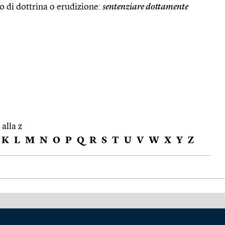
 di dottrina o erudizione:
sentenziare dottamente
 alla z
K
L
M
N
O
P
Q
R
S
T
U
V
W
X
Y
Z