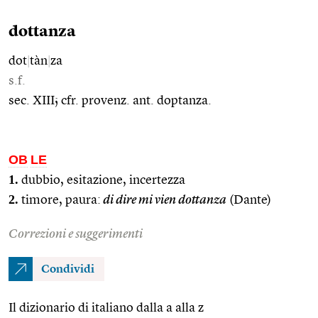
dottanza
dot
|
tàn
|
za
s.f.
sec. XIII; cfr. provenz. ant. doptanza.
OB
LE
1.
dubbio, esitazione, incertezza
2.
timore, paura:
di dire mi vien dottanza
(Dante)
Correzioni e suggerimenti
Condividi
Il dizionario di italiano dalla a alla z