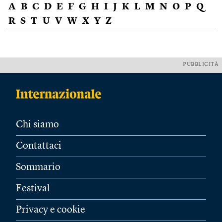
A
B
C
D
E
F
G
H
I
J
K
L
M
N
O
P
Q
R
S
T
U
V
W
X
Y
Z
PUBBLICITÀ
Chi siamo
Contattaci
Sommario
Festival
Privacy e cookie