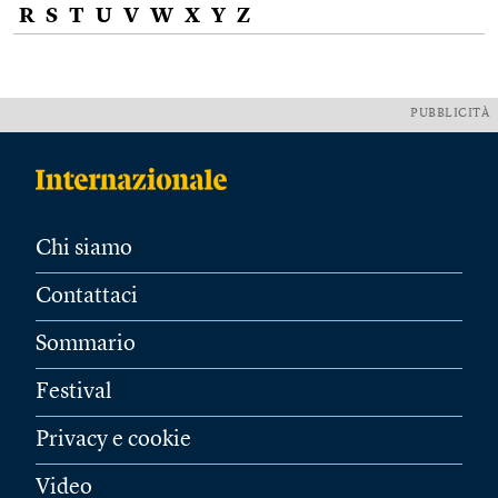
R
S
T
U
V
W
X
Y
Z
PUBBLICITÀ
Chi siamo
Contattaci
Sommario
Festival
Privacy e cookie
Video