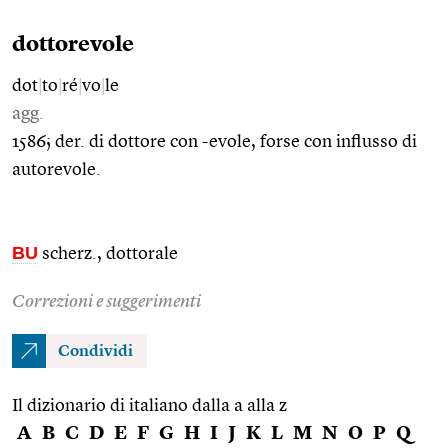
dottorevole
dot
|
to
|
ré
|
vo
|
le
agg.
1586; der. di dottore con -evole, forse con influsso di
autorevole.
BU
scherz., dottorale
Correzioni e suggerimenti
Condividi
Il dizionario di italiano dalla a alla z
A
B
C
D
E
F
G
H
I
J
K
L
M
N
O
P
Q