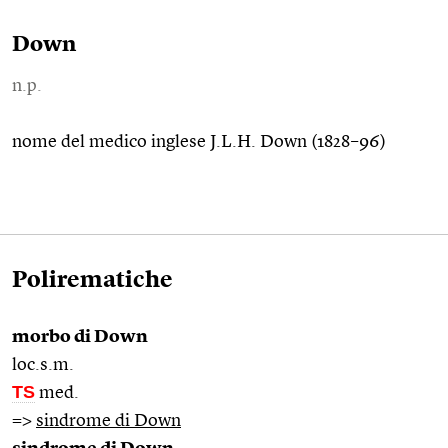
Down
n.p.
nome del medico inglese J.L.H. Down (1828–96)
Polirematiche
morbo di Down
loc.s.m.
TS
med.
=>
sindrome di Down