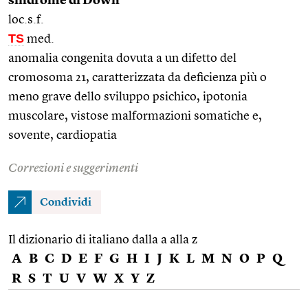
sindrome di Down
loc.s.f.
TS
med.
anomalia congenita dovuta a un difetto del
cromosoma 21, caratterizzata da deficienza più o
meno grave dello sviluppo psichico, ipotonia
muscolare, vistose malformazioni somatiche e,
sovente, cardiopatia
Correzioni e suggerimenti
Condividi
Il dizionario di italiano dalla a alla z
A
B
C
D
E
F
G
H
I
J
K
L
M
N
O
P
Q
R
S
T
U
V
W
X
Y
Z