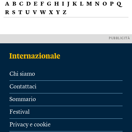
A
B
C
D
E
F
G
H
I
J
K
L
M
N
O
P
Q
R
S
T
U
V
W
X
Y
Z
PUBBLICITÀ
Chi siamo
Contattaci
Sommario
Festival
Privacy e cookie