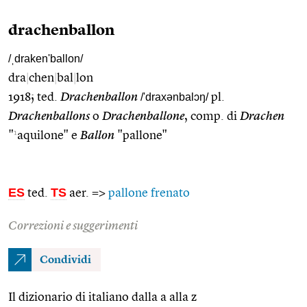
drachenballon
/ˌdraken'ballon/
dra
|
chen
|
bal
|
lon
1918; ted.
Drachenballon
/'draxənbalɔŋ/
pl.
Drachenballons
o
Drachenballone
, comp. di
Drachen
1
"
aquilone" e
Ballon
"pallone"
ES
TS
ted.
aer. =>
pallone frenato
Correzioni e suggerimenti
Condividi
Il dizionario di italiano dalla a alla z