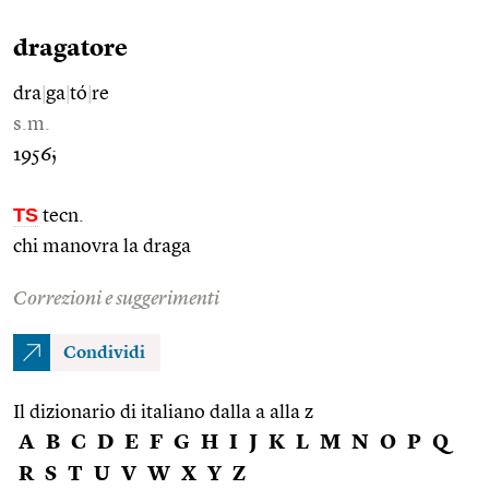
dragatore
dra
|
ga
|
tó
|
re
s.m.
1956;
TS
tecn.
chi manovra la draga
Correzioni e suggerimenti
Condividi
Il dizionario di italiano dalla a alla z
A
B
C
D
E
F
G
H
I
J
K
L
M
N
O
P
Q
R
S
T
U
V
W
X
Y
Z