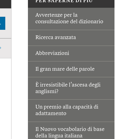
PER SAPERNE DI PIÙ
Avvertenze per la
consultazione del dizionario
A
Ricerca avanzata
Abbreviazioni
Il gran mare delle parole
È irresistibile l’ascesa degli
anglismi?
Un premio alla capacità di
adattamento
Il Nuovo vocabolario di base
della lingua italiana