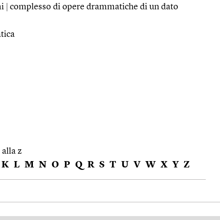
mi
|
complesso di opere drammatiche di un dato
tica
 alla z
K
L
M
N
O
P
Q
R
S
T
U
V
W
X
Y
Z