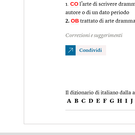
CO
1.
l’arte di scrivere dram
autore o di un dato periodo
2.
OB
trattato di arte dramma
Correzioni e suggerimenti
Condividi
Il dizionario di italiano dalla a
A
B
C
D
E
F
G
H
I
J