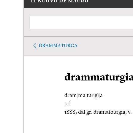
IL NUOVO DE MAURO
DRAMMATURGA
drammaturgi
dram
|
ma
|
tur
|
gì
|
a
s.f.
1666; dal gr. dramatourgía, 