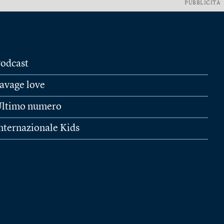
PUBBLICITÀ
odcast
avage love
ltimo numero
nternazionale Kids