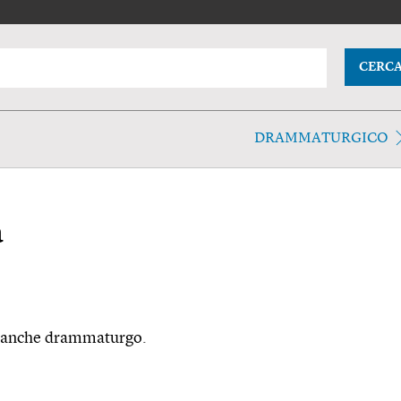
CERC
DRAMMATURGICO
a
v. anche drammaturgo.