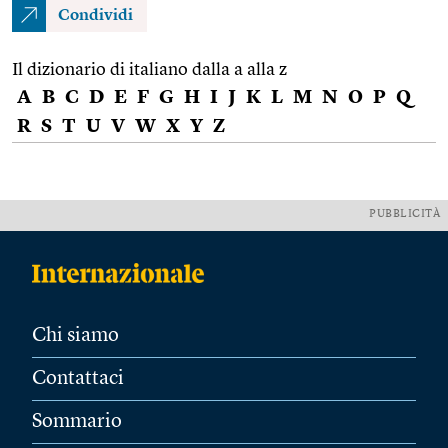
Condividi
Il dizionario di italiano dalla a alla z
A
B
C
D
E
F
G
H
I
J
K
L
M
N
O
P
Q
R
S
T
U
V
W
X
Y
Z
PUBBLICITÀ
Chi siamo
Contattaci
Sommario