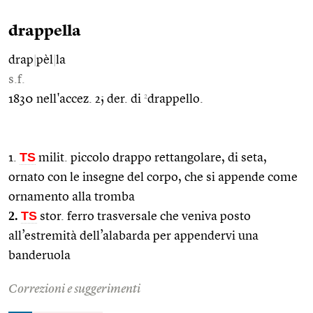
drappella
drap
|
pèl
|
la
s.f.
2
1830 nell'accez. 2; der. di
drappello.
TS
1.
milit. piccolo drappo rettangolare, di seta,
ornato con le insegne del corpo, che si appende come
ornamento alla tromba
2.
TS
stor. ferro trasversale che veniva posto
all’estremità dell’alabarda per appendervi una
banderuola
Correzioni e suggerimenti