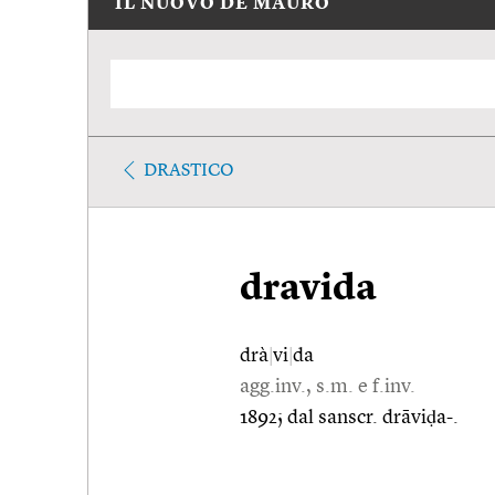
IL NUOVO DE MAURO
DRASTICO
dravida
drà
|
vi
|
da
agg.inv., s.m. e f.inv.
1892; dal sanscr. drāviḍa-.