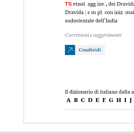
TS
etnol. agg.inv., dei Dravi
Dravida
|
s.m.pl. con iniz. ma
sudorientale dell’India
Correzioni e suggerimenti
Condividi
Il dizionario di italiano dalla a
A
B
C
D
E
F
G
H
I
J