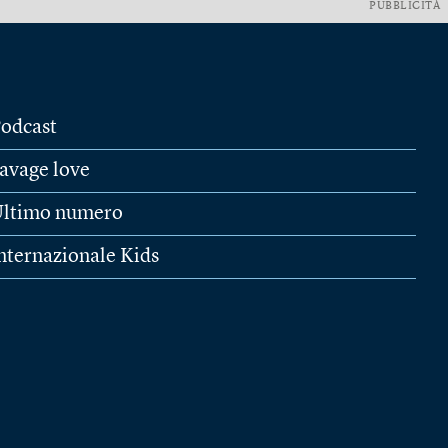
PUBBLICITÀ
odcast
avage love
ltimo numero
nternazionale Kids