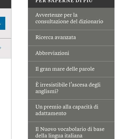
PER SAPERNE DI PIÙ
Avvertenze per la
consultazione del dizionario
A
Ricerca avanzata
Abbreviazioni
Il gran mare delle parole
È irresistibile l’ascesa degli
anglismi?
Un premio alla capacità di
adattamento
Il Nuovo vocabolario di base
della lingua italiana