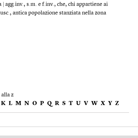
da
|
agg.inv., s.m. e f.inv., che, chi appartiene ai
iusc., antica popolazione stanziata nella zona
 alla z
K
L
M
N
O
P
Q
R
S
T
U
V
W
X
Y
Z