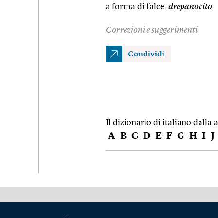
a forma di falce:
drepanocito
Correzioni e suggerimenti
Condividi
Il dizionario di italiano dalla a
A
B
C
D
E
F
G
H
I
J