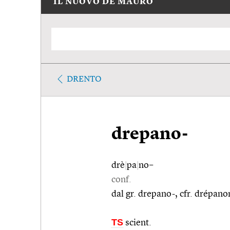
IL NUOVO DE MAURO
DRENTO
drepano-
drè
|
pa
|
no–
conf.
dal gr. drepano-, cfr. drépano
TS
scient.