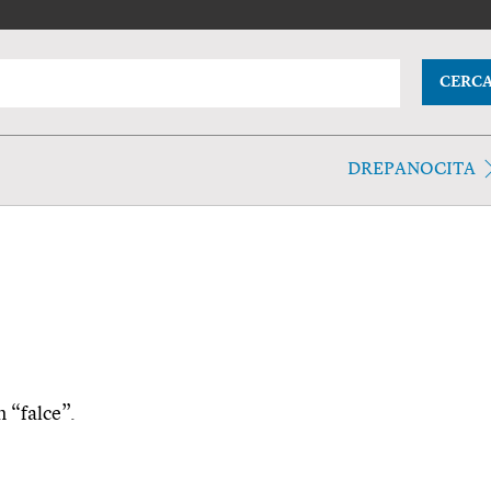
CERC
DREPANOCITA
n “falce”.