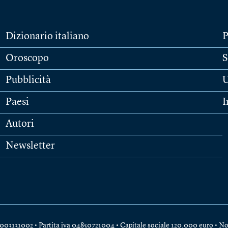
Dizionario italiano
P
Oroscopo
S
Pubblicità
U
Paesi
I
Autori
Newsletter
e 04003131002 • Partita iva 04850721004 • Capitale sociale 120.000 euro •
No