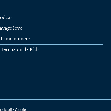
odcast
avage love
ltimo numero
nternazionale Kids
te legali
•
Cookie