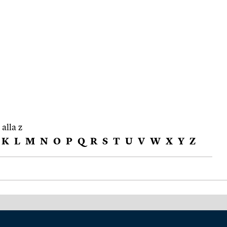
 alla z
K
L
M
N
O
P
Q
R
S
T
U
V
W
X
Y
Z