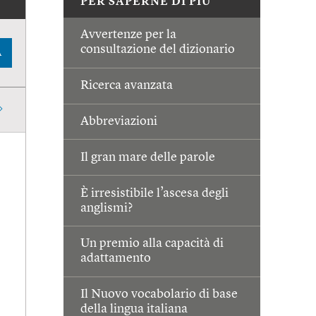
PER SAPERNE DI PIÙ
Avvertenze per la
consultazione del dizionario
A
Ricerca avanzata
Abbreviazioni
Il gran mare delle parole
È irresistibile l’ascesa degli
anglismi?
Un premio alla capacità di
adattamento
Il Nuovo vocabolario di base
della lingua italiana