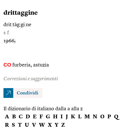
drittaggine
drit
|
tàg
|
gi
|
ne
s.f.
1966;
CO
furberia, astuzia
Correzioni e suggerimenti
Condividi
Il dizionario di italiano dalla a alla z
A
B
C
D
E
F
G
H
I
J
K
L
M
N
O
P
Q
R
S
T
U
V
W
X
Y
Z