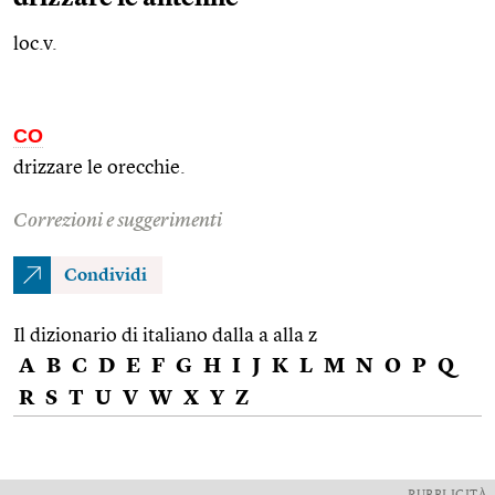
loc.v.
CO
drizzare le orecchie.
Correzioni e suggerimenti
Condividi
Il dizionario di italiano dalla a alla z
A
B
C
D
E
F
G
H
I
J
K
L
M
N
O
P
Q
R
S
T
U
V
W
X
Y
Z