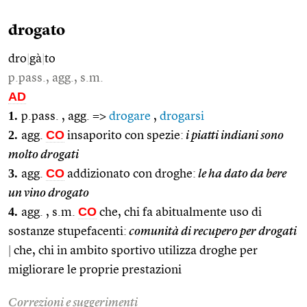
drogato
dro
|
gà
|
to
p.pass., agg., s.m.
AD
1.
p.pass. , agg. =>
drogare
,
drogarsi
2.
CO
agg.
insaporito con spezie:
i piatti indiani sono
molto drogati
3.
CO
agg.
addizionato con droghe:
le ha dato da bere
un vino drogato
4.
CO
agg. , s.m.
che, chi fa abitualmente uso di
sostanze stupefacenti:
comunità di recupero per drogati
|
che, chi in ambito sportivo utilizza droghe per
migliorare le proprie prestazioni
Correzioni e suggerimenti