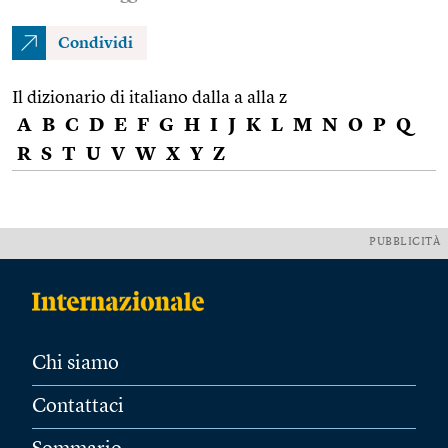
Condividi
Il dizionario di italiano dalla a alla z
A
B
C
D
E
F
G
H
I
J
K
L
M
N
O
P
Q
R
S
T
U
V
W
X
Y
Z
PUBBLICITÀ
Chi siamo
Contattaci