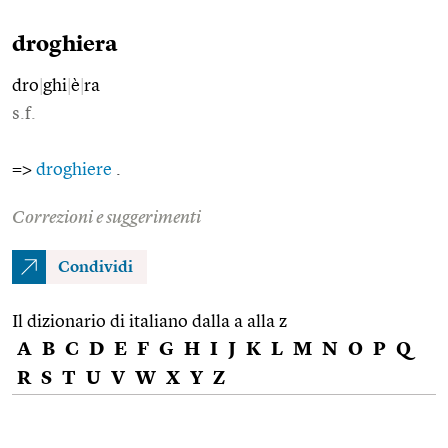
droghiera
dro
|
ghi
|
è
|
ra
s.f.
=>
droghiere
.
Correzioni e suggerimenti
Condividi
Il dizionario di italiano dalla a alla z
A
B
C
D
E
F
G
H
I
J
K
L
M
N
O
P
Q
R
S
T
U
V
W
X
Y
Z