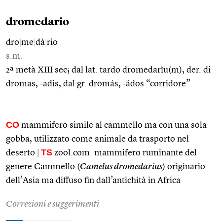
dromedario
dro
|
me
|
dà
|
rio
s.m.
2ª metà XIII sec; dal lat. tardo dromedarĭu(m), der. di
dromas, -adis, dal gr. dromás, -ádos “corridore”.
CO
mammifero simile al cammello ma con una sola
gobba, utilizzato come animale da trasporto nel
TS
deserto
|
zool.com. mammifero ruminante del
genere Cammello (
Camelus dromedarius
) originario
dell’Asia ma diffuso fin dall’antichità in Africa
Correzioni e suggerimenti