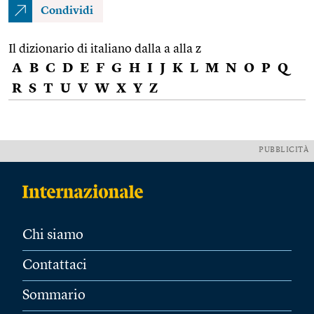
Condividi
Il dizionario di italiano dalla a alla z
A
B
C
D
E
F
G
H
I
J
K
L
M
N
O
P
Q
R
S
T
U
V
W
X
Y
Z
PUBBLICITÀ
Chi siamo
Contattaci
Sommario